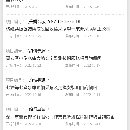
2022-10-21
2022-10-19
[采購公示] YNZB-2022082-DL
核磁共振波譜儀液氨回收儀采購單一來源采購網上公示
2022-10-25
2022-10-18
[詢價尋源] /
寶安區小型水庫大壩安全監測技術服務項目詢價函
2022-10-22
2022-10-17
[詢價尋源] /
七瀝等七座水庫圍網采購及更換安裝項目詢價函
2022-10-16
2022-10-11
[詢價尋源] /
深圳市寶安排水有限公司作業標準流程片制作項目詢價函
2022-10-20
2022-10-11