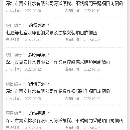
深圳市寶安排水有限公司河道護欄、不銹鋼門采購項目詢價函
2022-09-20
2022-09-16
[詢價尋源] /
七瀝等七座水庫圍網采購及更換安裝項目詢價函
2022-09-11
2022-09-06
[詢價尋源] /
深圳市寶安排水有限公司作業監控設備采購項目詢價函
2022-09-12
2022-09-06
[詢價尋源] /
深圳市寶安排水有限公司作業操作視頻制作項目詢價函
2022-09-09
2022-09-06
[詢價尋源] /
深圳市寶安排水有限公司河道護欄、不銹鋼門采購項目詢價函
2022-09-09
2022-09-05