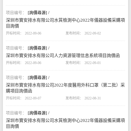
[詢價尋源] /
深圳市寶安排水有限公司水質檢測中心2022年儀器設備采購項
目詢價
2022-09-06
2022-09-02
[詢價尋源] /
深圳市寶安排水有限公司人力資源管理信息系統項目詢價函
2022-09-06
2022-09-01
[詢價尋源] /
深圳市寶安排水有限公司2022年度醫用外科口罩（第二批）采
購項目詢價函
2022-09-07
2022-08-31
[詢價尋源] /
深圳市寶安排水有限公司水質檢測中心2022年儀器設備采購項
目詢價