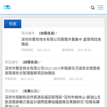
列表
[詢價尋源] /
深圳市寶安排水有限公司廢舊井蓋集中 處理項目詢
價函
2022-10-27
2022-10-20
[詢價尋源] /
深圳市寶安排水有限公司2022-2023年暗渠化河道安全隱患檢
測現場安全管理服務項目詢價函
2022-10-26
2022-10-20
[采購公示] /
深圳市規劃和自然資源局福田管理局“深圳市梅林山-銀湖山生
態游憩廊橋方案設計國際競賽組織服務及專題研究”招標采購
需求公示